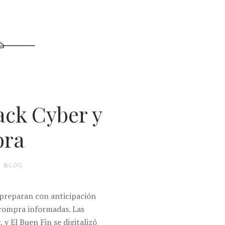
ack Cyber y
ora
N
BLOG
 preparan con anticipación
 compra informadas. Las
y El Buen Fin se digitalizó