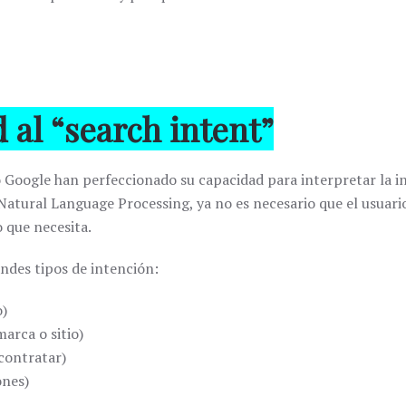
 al “search intent”
o
Google
han perfeccionado su capacidad para interpretar la i
Natural Language Processing
, ya no es necesario que el usuar
 que necesita.
andes tipos de intención:
o)
arca o sitio)
contratar)
ones)