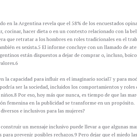
ado en la Argentina revela que el 58% de los encuestados opin
r, cocinar, hacer dieta o en un contexto relacionado con la be
era que retratar a los hombres en roles tradicionales en el tr
también es sexista.5 El informe concluye con un llamado de ate
gentinos están dispuestos a dejar de comprar o, incluso, boic
valores.6
 la capacidad para influir en el imaginario social7 y para mod
 podría ser la sociedad, incluidos los comportamientos y roles
 niños.8 Por eso, hoy más que nunca, es tiempo de que las ma
ión femenina en la publicidad se transforme en un propósito.
iversos e inclusivos para las mujeres?
 construir un mensaje inclusivo puede llevar a que algunas ma
para prevenir posibles rechazos.9 Pero dejar que el miedo las