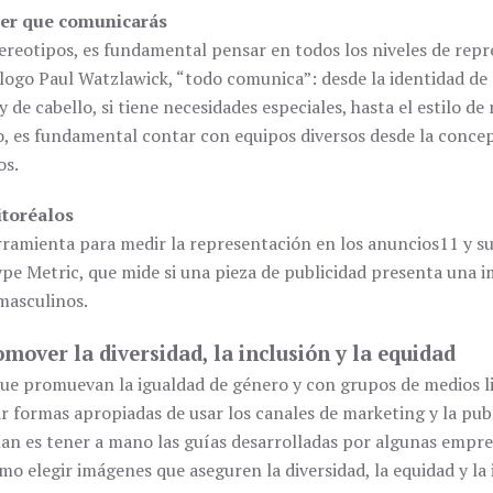
ujer que comunicarás
stereotipos, es fundamental pensar en todos los niveles de rep
logo Paul Watzlawick, “todo comunica”: desde la identidad de gé
 y de cabello, si tiene necesidades especiales, hasta el estilo d
o, es fundamental contar con equipos diversos desde la concepc
os.
itoréalos
erramienta para medir la representación en los anuncios11 y s
pe Metric, que mide si una pieza de publicidad presenta una i
masculinos.
mover la diversidad, la inclusión y la equidad
que promuevan la igualdad de género y con grupos de medios l
ar formas apropiadas de usar los canales de marketing y la pu
lan es tener a mano las guías desarrolladas por algunas empres
o elegir imágenes que aseguren la diversidad, la equidad y la i