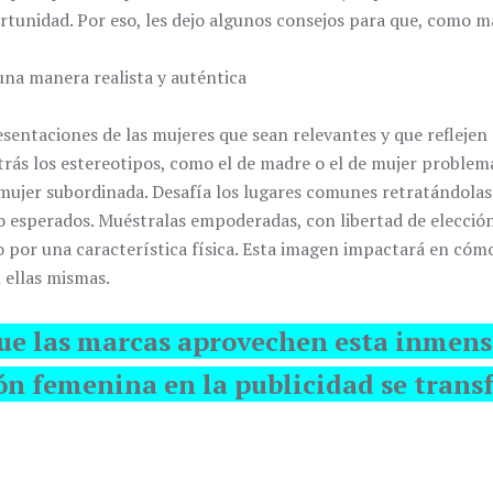
ortunidad. Por eso, les dejo algunos consejos para que, como 
una manera realista y auténtica
ntaciones de las mujeres que sean relevantes y que reflejen e
trás los estereotipos, como el de madre o el de mujer problemá
ujer subordinada. Desafía los lugares comunes retratándolas 
co esperados. Muéstralas empoderadas, con libertad de elecció
 por una característica física. Esta imagen impactará en cómo 
 ellas mismas.
que las marcas aprovechen esta inmen
ión femenina en la publicidad se tran