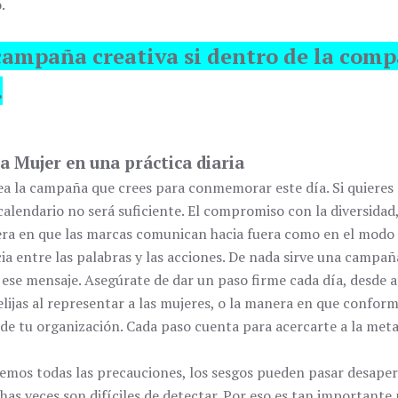
.
campaña creativa si dentro de la comp
.
la Mujer en una práctica diaria
 la campaña que crees para conmemorar este día. Si quieres l
calendario no será suficiente. El compromiso con la diversidad,
ra en que las marcas comunican hacia fuera como en el modo 
cia entre las palabras y las acciones. De nada sirve una campaña
 ese mensaje. Asegúrate de dar un paso firme cada día, desde a
elijas al representar a las mujeres, o la manera en que confor
de tu organización. Cada paso cuenta para acercarte a la meta
mos todas las precauciones, los sesgos pueden pasar desaper
as veces son difíciles de detectar. Por eso es tan importante 